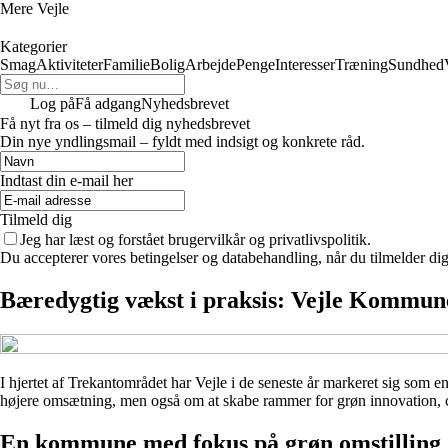
Mere Vejle
Kategorier
Smag
Aktiviteter
Familie
Bolig
Arbejde
Penge
Interesser
Træning
Sundhed
Log på
Få adgang
Nyhedsbrevet
Få nyt fra os – tilmeld dig nyhedsbrevet
Din nye yndlingsmail – fyldt med indsigt og konkrete råd.
Indtast din e-mail her
Tilmeld dig
Jeg har læst og forstået brugervilkår og privatlivspolitik.
Du accepterer vores betingelser og databehandling, når du tilmelder di
Bæredygtig vækst i praksis: Vejle Kommune
I hjertet af Trekantområdet har Vejle i de seneste år markeret sig som
højere omsætning, men også om at skabe rammer for grøn innovation, c
En kommune med fokus på grøn omstilling