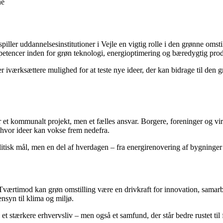
ne
iller uddannelsesinstitutioner i Vejle en vigtig rolle i den grønne om
petencer inden for grøn teknologi, energioptimering og bæredygtig pro
r iværksættere mulighed for at teste nye ideer, der kan bidrage til den g
n er et kommunalt projekt, men et fælles ansvar. Borgere, foreninger og 
 hvor ideer kan vokse frem nedefra.
itisk mål, men en del af hverdagen – fra energirenovering af bygninger 
Tværtimod kan grøn omstilling være en drivkraft for innovation, samar
syn til klima og miljø.
et stærkere erhvervsliv – men også et samfund, der står bedre rustet til