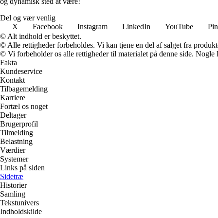
og dynamisk sted at være!
Del og vær venlig
X
Facebook
Instagram
LinkedIn
YouTube
Pin
© Alt indhold er beskyttet.
© Alle rettigheder forbeholdes. Vi kan tjene en del af salget fra produk
© Vi forbeholder os alle rettigheder til materialet på denne side. Nogle
Fakta
Kundeservice
Kontakt
Tilbagemelding
Karriere
Fortæl os noget
Deltager
Brugerprofil
Tilmelding
Belastning
Værdier
Systemer
Links på siden
Sidetræ
Historier
Samling
Tekstunivers
Indholdskilde