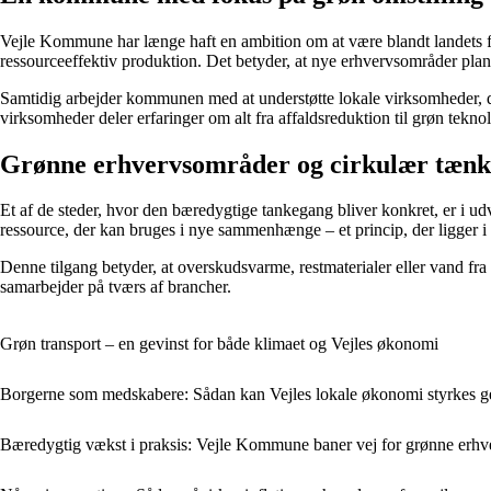
Vejle Kommune har længe haft en ambition om at være blandt landets fr
ressourceeffektiv produktion. Det betyder, at nye erhvervsområder planl
Samtidig arbejder kommunen med at understøtte lokale virksomheder, de
virksomheder deler erfaringer om alt fra affaldsreduktion til grøn teknol
Grønne erhvervsområder og cirkulær tænk
Et af de steder, hvor den bæredygtige tankegang bliver konkret, er i ud
ressource, der kan bruges i nye sammenhænge – et princip, der ligger i
Denne tilgang betyder, at overskudsvarme, restmaterialer eller vand fr
samarbejder på tværs af brancher.
Grøn transport – en gevinst for både klimaet og Vejles økonomi
Borgerne som medskabere: Sådan kan Vejles lokale økonomi styrkes 
Bæredygtig vækst i praksis: Vejle Kommune baner vej for grønne erhv