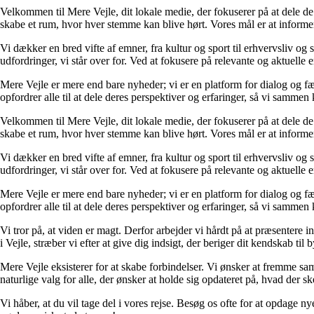
Velkommen til Mere Vejle, dit lokale medie, der fokuserer på at dele de
skabe et rum, hvor hver stemme kan blive hørt. Vores mål er at informere
Vi dækker en bred vifte af emner, fra kultur og sport til erhvervsliv og 
udfordringer, vi står over for. Ved at fokusere på relevante og aktuelle e
Mere Vejle er mere end bare nyheder; vi er en platform for dialog og fæ
opfordrer alle til at dele deres perspektiver og erfaringer, så vi sammen
Velkommen til Mere Vejle, dit lokale medie, der fokuserer på at dele de
skabe et rum, hvor hver stemme kan blive hørt. Vores mål er at informere
Vi dækker en bred vifte af emner, fra kultur og sport til erhvervsliv og 
udfordringer, vi står over for. Ved at fokusere på relevante og aktuelle e
Mere Vejle er mere end bare nyheder; vi er en platform for dialog og fæ
opfordrer alle til at dele deres perspektiver og erfaringer, så vi sammen
Vi tror på, at viden er magt. Derfor arbejder vi hårdt på at præsentere
i Vejle, stræber vi efter at give dig indsigt, der beriger dit kendskab til 
Mere Vejle eksisterer for at skabe forbindelser. Vi ønsker at fremme sama
naturlige valg for alle, der ønsker at holde sig opdateret på, hvad der ske
Vi håber, at du vil tage del i vores rejse. Besøg os ofte for at opdage ny