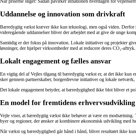
Når priserne stiger: Sådan påvirker inflationen hverdagen for vejlenser
Uddannelse og innovation som drivkraft
Bæredygtig vækst kræver ikke kun teknologi, men også viden. Derfor sp
videregående uddannelser bliver der arbejdet med at give de unge kom
Samtidig er der fokus på innovation. Lokale initiativer og projekter give
løsninger, der hjælper virksomheder med at reducere deres CO₂-aftryk.
Lokalt engagement og fælles ansvar
En vigtig del af Vejles tilgang til bæredygtig vækst er, at det ikke ku
sker gennem partnerskaber, borgerdrevne initiativer og lokale netværk,
Det lokale engagement betyder, at bæredygtighed ikke blot bliver et pol
En model for fremtidens erhvervsudvikling
Vejle viser, at bæredygtig vækst ikke behøver at være en modsætning. 
byer og regioner, der ønsker at kombinere økonomisk udvikling med hen
Når vækst og bæredygtighed går hånd i hånd, bliver resultatet ikke kun 