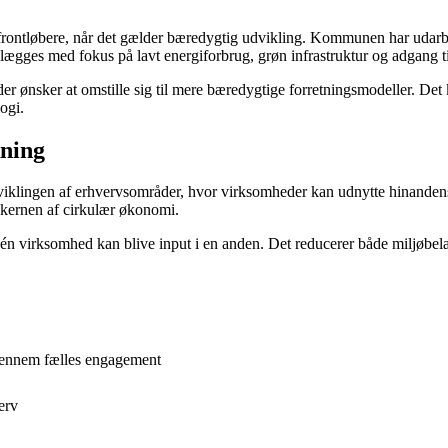
ontløbere, når det gælder bæredygtig udvikling. Kommunen har udarbejd
ægges med fokus på lavt energiforbrug, grøn infrastruktur og adgang til
r ønsker at omstille sig til mere bæredygtige forretningsmodeller. De
ogi.
ning
viklingen af erhvervsområder, hvor virksomheder kan udnytte hinandens re
 kernen af cirkulær økonomi.
a én virksomhed kan blive input i en anden. Det reducerer både miljøbe
gennem fælles engagement
erv