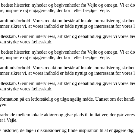
 bedste historier, nyheder og begivenheder fra Vejle og omegn. Vi er dr
, inspirere og engagere alle, der bor i eller besøger Vejle.
samfundsforhold. Vores redaktion består af lokale journalister og skriben
mner sikrer vi, at vores indhold er både nyttigt og interessant for vores 
llesskab. Gennem interviews, artikler og debatindlæg giver vi vores læs
 kan styrke vores fællesskab.
 bedste historier, nyheder og begivenheder fra Vejle og omegn. Vi er dr
, inspirere og engagere alle, der bor i eller besøger Vejle.
samfundsforhold. Vores redaktion består af lokale journalister og skriben
mner sikrer vi, at vores indhold er både nyttigt og interessant for vores 
llesskab. Gennem interviews, artikler og debatindlæg giver vi vores læs
 kan styrke vores fællesskab.
 information på en letforståelig og tilgængelig måde. Uanset om det hand
byen.
rbejde mellem lokale aktører og give plads til initiativer, der gør vores 
r i Vejle.
e historier, deltage i diskussioner og finde inspiration til at engagere d